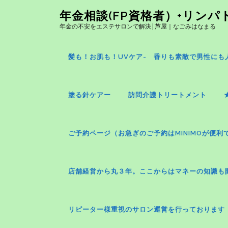
コ
年金相談(FP資格者）+リン
ン
年金の不安をエステサロンで解決|芦屋｜なごみはなまる
テ
ン
ツ
髪も！お肌も！UVケア- 香りも素敵で男性にも人気
へ
ス
キ
塗る針ケアー
訪問介護トリートメント
ッ
プ
ご予約ページ（お急ぎのご予約はMINIMOが便利
店舗経営から丸３年。ここからはマネーの知識も
リピーター様重視のサロン運営を行っております