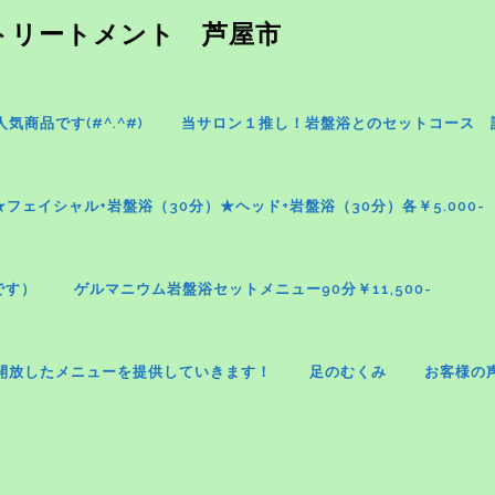
パトリートメント 芦屋市
商品です(#^.^#)
当サロン１推し！岩盤浴とのセットコース 
★フェイシャル+岩盤浴（30分）★ヘッド+岩盤浴（30分）各￥5.000-
です）
ゲルマニウム岩盤浴セットメニュー90分￥11,500-
開放したメニューを提供していきます！
足のむくみ
お客様の