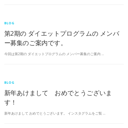
★フェイシャル+岩盤浴（30分）★ヘッド+岩盤浴（30分）各￥5.0
BLOG
第2期の ダイエットプログラムの メンバ
公式ライン（登録後ご予約可能です）
ー募集のご案内です。
今回は第2期の ダイエットプログラムの メンバー募集のご案内 …
ご予約ページ（お急ぎのご予約はMINIMOが便利です）
ゲルマニウム岩盤浴セットメニュー90分￥11,500-
BLOG
新年あけまして おめでとうございま
店舗経営から丸３年。ここからはマネーの知識も開放したメニュ
す！
新年あけまして おめでとうございます。 インスタグラムをご覧 …
足のむくみ
お客様の声ギャラリー