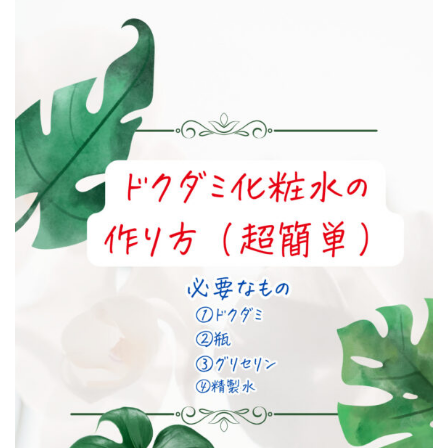
★フェイシャル+岩盤浴（30分）★ヘッド+岩盤浴（30分）各￥5.0
公式ライン（登録後ご予約可能です）
ご予約ページ（お急ぎのご予約はMINIMOが便利です）
ゲルマニウム岩盤浴セットメニュー90分￥11,500-
店舗経営から丸３年。ここからはマネーの知識も開放したメニュ
足のむくみ
お客様の声ギャラリー