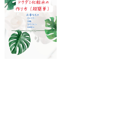
動
画
プ
レ
ー
ヤ
ー