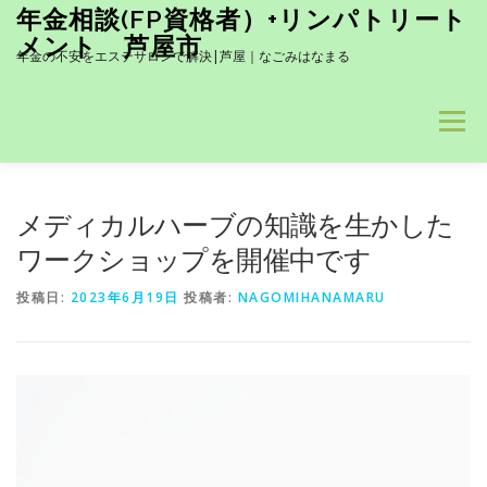
コ
年金相談(FP資格者）+リンパトリート
ン
メント 芦屋市
テ
年金の不安をエステサロンで解決|芦屋｜なごみはなまる
ン
ツ
へ
メニュー
ス
キ
ッ
髪も！お肌も！UVケア- 香りも素敵で男性にも人気商品です(#^.
プ
メディカルハーブの知識を生かした
ワークショップを開催中です
当サロン１推し！岩盤浴とのセットコース 詳しくはクリック↓
投稿日:
2023年6月19日
投稿者:
NAGOMIHANAMARU
BLOG
HOME
塗る針ケアー
訪問介護トリートメント