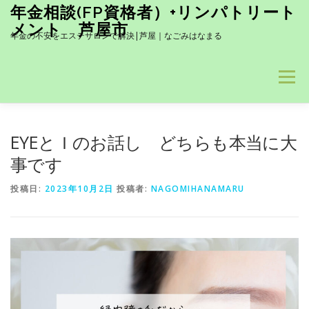
コ
年金相談(FP資格者）+リンパトリート
ン
メント 芦屋市
テ
年金の不安をエステサロンで解決|芦屋｜なごみはなまる
ン
ツ
へ
メニュー
ス
キ
ッ
髪も！お肌も！UVケア- 香りも素敵で男性にも人気商品です(#^.
プ
EYEとＩのお話し どちらも本当に大
事です
当サロン１推し！岩盤浴とのセットコース 詳しくはクリック↓
投稿日:
2023年10月2日
投稿者:
NAGOMIHANAMARU
BLOG
HOME
塗る針ケアー
訪問介護トリートメント