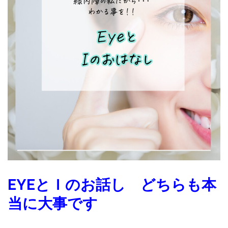
★フェイシャル+岩盤浴（30分）★ヘッド+岩盤浴（30分）各￥5.0
公式ライン（登録後ご予約可能です）
ご予約ページ（お急ぎのご予約はMINIMOが便利です）
ゲルマニウム岩盤浴セットメニュー90分￥11,500-
店舗経営から丸３年。ここからはマネーの知識も開放したメニュ
EYEとＩのお話し どちらも本
当に大事です
足のむくみ
お客様の声ギャラリー