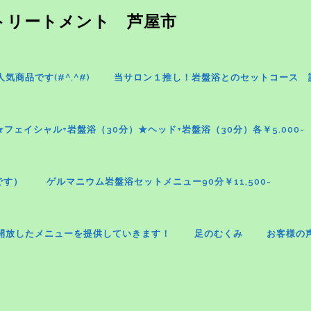
パトリートメント 芦屋市
商品です(#^.^#)
当サロン１推し！岩盤浴とのセットコース 
★フェイシャル+岩盤浴（30分）★ヘッド+岩盤浴（30分）各￥5.000-
です）
ゲルマニウム岩盤浴セットメニュー90分￥11,500-
開放したメニューを提供していきます！
足のむくみ
お客様の