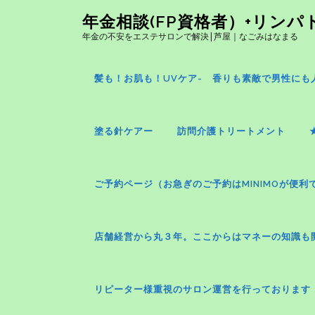
コ
年金相談(FP資格者）+リン
ン
年金の不安をエステサロンで解決|芦屋｜なごみはなまる
テ
ン
ツ
髪も！お肌も！UVケア- 香りも素敵で男性にも人気
へ
ス
キ
塗る針ケアー
訪問介護トリートメント
ッ
プ
ご予約ページ（お急ぎのご予約はMINIMOが便利
店舗経営から丸３年。ここからはマネーの知識も
リピーター様重視のサロン運営を行っております