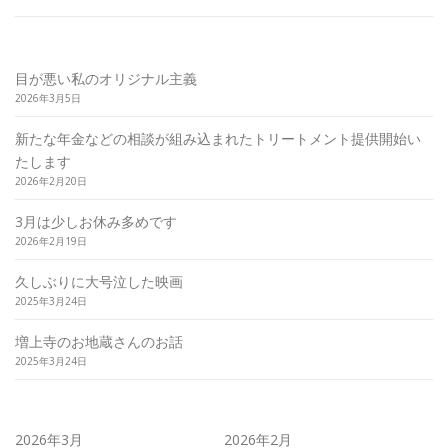
★フェイシャル+岩盤浴（30分）★ヘッド+岩盤浴（30分）各￥5.0
目が悪い私のオリジナル主義
2026年3月5日
公式ライン（登録後ご予約可能です）
新たな年金などの相談が組み込まれたトリートメント提供開始い
たします
2026年2月20日
ご予約ページ（お急ぎのご予約はMINIMOが便利です）
3月は少しお休み多めです
2026年2月19日
ゲルマニウム岩盤浴セットメニュー90分￥11,500-
久しぶりに大号泣した映画
2025年3月24日
店舗経営から丸３年。ここからはマネーの知識も開放したメニュ
増上寺のお地蔵さんのお話
2025年3月24日
足のむくみ
お客様の声ギャラリー
2026年3月
2026年2月