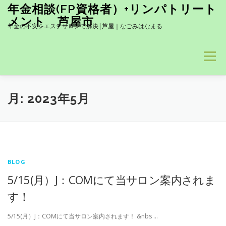
コ
年金相談(FP資格者）+リンパトリート
ン
メント 芦屋市
テ
年金の不安をエステサロンで解決|芦屋｜なごみはなまる
ン
ツ
へ
メニュー
ス
キ
ッ
髪も！お肌も！UVケア- 香りも素敵で男性にも人気商品です(#^.
プ
月:
2023年5月
当サロン１推し！岩盤浴とのセットコース 詳しくはクリック↓
BLOG
BLOG
HOME
塗る針ケアー
5/15(月）J：COMにて当サロン案内されま
す！
訪問介護トリートメント
5/15(月）J：COMにて当サロン案内されます！ &nbs …