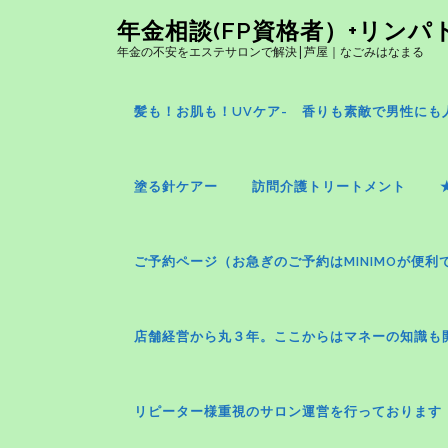
コ
年金相談(FP資格者）+リン
ン
年金の不安をエステサロンで解決|芦屋｜なごみはなまる
テ
ン
ツ
髪も！お肌も！UVケア- 香りも素敵で男性にも人気
へ
ス
キ
塗る針ケアー
訪問介護トリートメント
ッ
プ
ご予約ページ（お急ぎのご予約はMINIMOが便利
店舗経営から丸３年。ここからはマネーの知識も
リピーター様重視のサロン運営を行っております