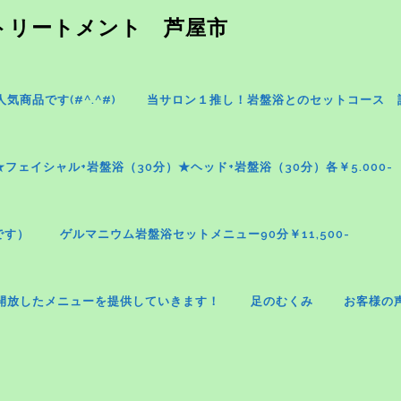
パトリートメント 芦屋市
商品です(#^.^#)
当サロン１推し！岩盤浴とのセットコース 
★フェイシャル+岩盤浴（30分）★ヘッド+岩盤浴（30分）各￥5.000-
です）
ゲルマニウム岩盤浴セットメニュー90分￥11,500-
開放したメニューを提供していきます！
足のむくみ
お客様の